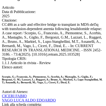
Articolo
Data di Pubblicazione:
2025
Citazione:
CC486 as a safe and effective bridge to transplant in MDS-del5q
with transfusion-dependent anemia following lenalidomide relapse:
A case report / Scorpio, G., Francesio, A., Piemontese, S., Acerbis,
A., Mastaglio, S., Giglio, F., Bergonzi, G.M., Lazzari, L., Ruggeri,
A., Bruno, A., Marktel, S., Lupo-Stanghellini, M.T., Assanelli, A.,
Bernardi, M., Vago, L., Ciceri, F., Diral, E.. - In: CURRENT
RESEARCH IN TRANSLATIONAL MEDICINE. - ISSN 2452-
3186. - 73:4(2025). [10.1016/j.retram.2025.103528]
Tipologia CRIS:
1.1.1 Articolo in rivista - Review
Elenco autori:
Scorpio, G.; Francesio, A.; Piemontese, S.; Acerbis, A.; Mastaglio, S.; Giglio, F.;
Bergonzi, G. M.; Lazzari, L.; Ruggeri, A.; Bruno, A.; Marktel, S.; Lupo-Stanghellini, M.
T.; Assanelli, A.; Bernardi, M.; Vago, L.; Ciceri, F.; Diral, E.
Autori di Ateneo:
CICERI FABIO
VAGO LUCA ALDO EDOARDO
Link alla scheda completa: