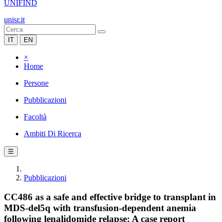
UNIFIND
unisr.it
IT
EN
×
Home
Persone
Pubblicazioni
Facoltà
Ambiti Di Ricerca
☰
Pubblicazioni
CC486 as a safe and effective bridge to transplant in
MDS-del5q with transfusion-dependent anemia
following lenalidomide relapse: A case report