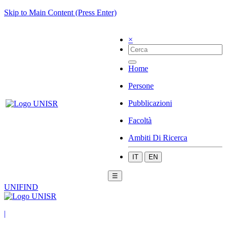
Skip to Main Content (Press Enter)
×
Home
Persone
Pubblicazioni
Facoltà
Ambiti Di Ricerca
IT
EN
☰
UNIFIND
|