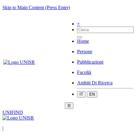
Skip to Main Content (Press Enter)
×
Home
Persone
Pubblicazioni
Facoltà
Ambiti Di Ricerca
IT
EN
☰
UNIFIND
|