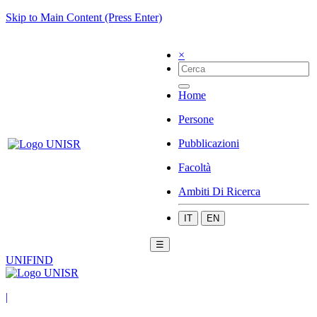
Skip to Main Content (Press Enter)
×
Home
Persone
Pubblicazioni
Facoltà
Ambiti Di Ricerca
IT
EN
☰
UNIFIND
|