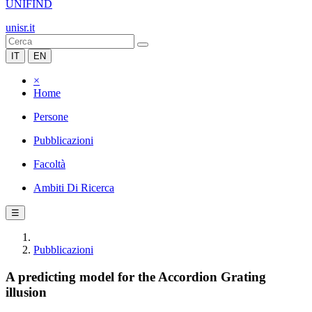
UNIFIND
unisr.it
IT
EN
×
Home
Persone
Pubblicazioni
Facoltà
Ambiti Di Ricerca
☰
Pubblicazioni
A predicting model for the Accordion Grating
illusion