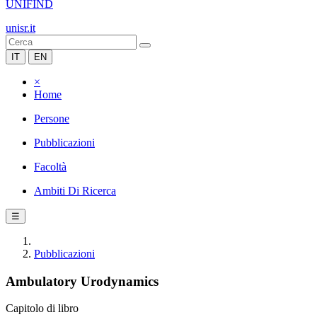
UNIFIND
unisr.it
IT
EN
×
Home
Persone
Pubblicazioni
Facoltà
Ambiti Di Ricerca
☰
Pubblicazioni
Ambulatory Urodynamics
Capitolo di libro