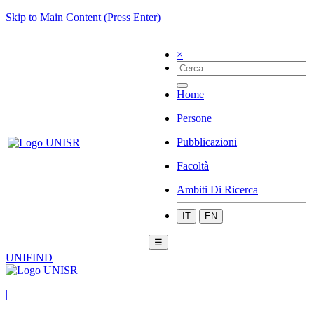
Skip to Main Content (Press Enter)
×
Home
Persone
Pubblicazioni
Facoltà
Ambiti Di Ricerca
IT
EN
☰
UNIFIND
|