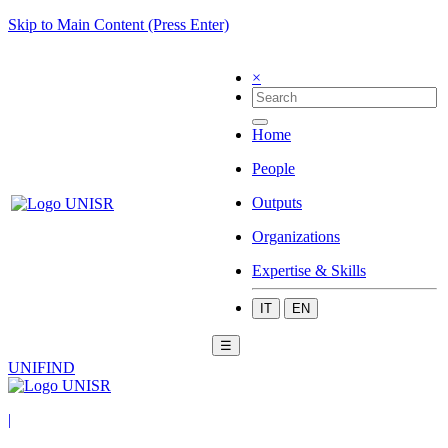
Skip to Main Content (Press Enter)
×
Home
People
Outputs
Organizations
Expertise & Skills
IT
EN
☰
UNIFIND
|