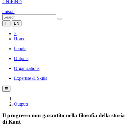
UNIFIND
unisr.it
IT
EN
×
Home
People
Outputs
Organizations
Expertise & Skills
☰
Outputs
Il progresso non garantito nella filosofia della storia
di Kant