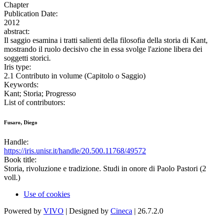
Chapter
Publication Date:
2012
abstract:
Il saggio esamina i tratti salienti della filosofia della storia di Kant,
mostrando il ruolo decisivo che in essa svolge l'azione libera dei
soggetti storici.
Iris type:
2.1 Contributo in volume (Capitolo o Saggio)
Keywords:
Kant; Storia; Progresso
List of contributors:
Fusaro, Diego
Handle:
https://iris.unisr.it/handle/20.500.11768/49572
Book title:
Storia, rivoluzione e tradizione. Studi in onore di Paolo Pastori (2
voll.)
Use of cookies
Powered by
VIVO
| Designed by
Cineca
| 26.7.2.0