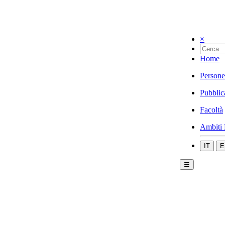
×
Home
Persone
Pubblic
Facoltà
Ambiti 
IT
E
☰