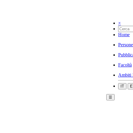
×
Home
Persone
Pubblic
Facoltà
Ambiti 
IT
E
☰