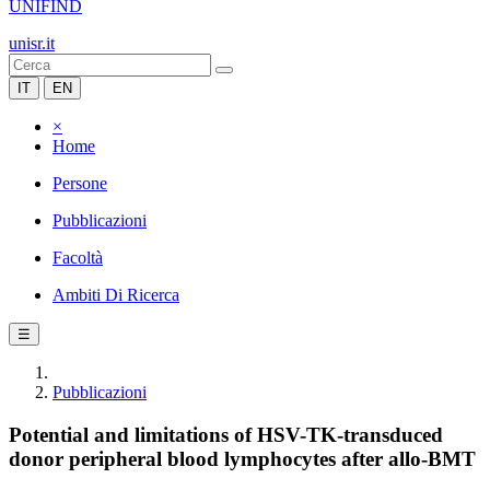
UNIFIND
unisr.it
IT
EN
×
Home
Persone
Pubblicazioni
Facoltà
Ambiti Di Ricerca
☰
Pubblicazioni
Potential and limitations of HSV-TK-transduced
donor peripheral blood lymphocytes after allo-BMT