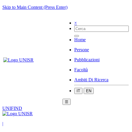
Skip to Main Content (Press Enter)
×
Home
Persone
Pubblicazioni
Facoltà
Ambiti Di Ricerca
IT
EN
☰
UNIFIND
|