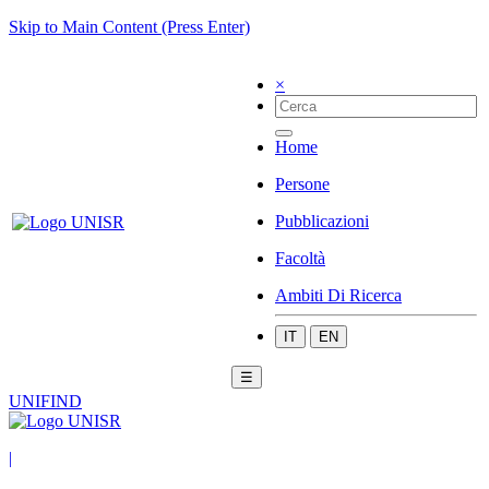
Skip to Main Content (Press Enter)
×
Home
Persone
Pubblicazioni
Facoltà
Ambiti Di Ricerca
IT
EN
☰
UNIFIND
|