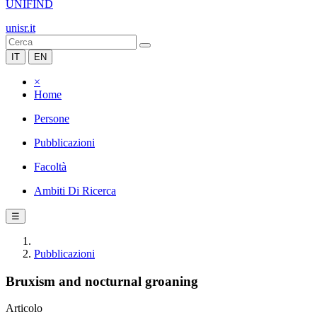
UNIFIND
unisr.it
IT
EN
×
Home
Persone
Pubblicazioni
Facoltà
Ambiti Di Ricerca
☰
Pubblicazioni
Bruxism and nocturnal groaning
Articolo