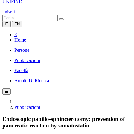
UNIFIND
unisr.it
IT
EN
×
Home
Persone
Pubblicazioni
Facoltà
Ambiti Di Ricerca
☰
Pubblicazioni
Endoscopic papillo-sphincterotomy: prevention of
pancreatic reaction by somatostatin