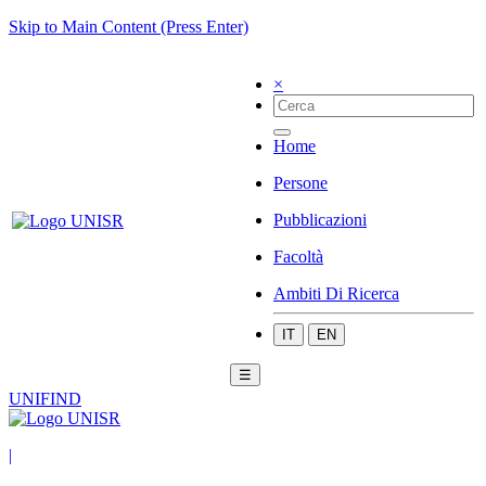
Skip to Main Content (Press Enter)
×
Home
Persone
Pubblicazioni
Facoltà
Ambiti Di Ricerca
IT
EN
☰
UNIFIND
|