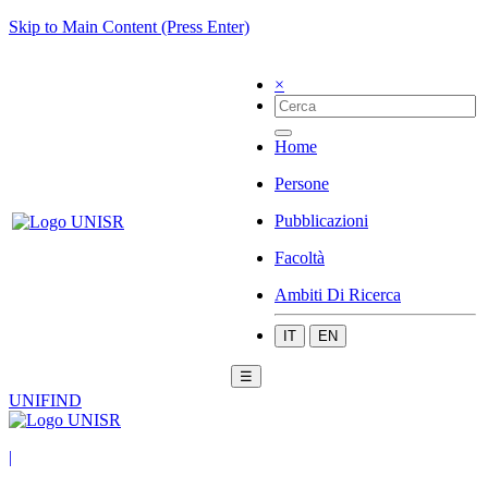
Skip to Main Content (Press Enter)
×
Home
Persone
Pubblicazioni
Facoltà
Ambiti Di Ricerca
IT
EN
☰
UNIFIND
|