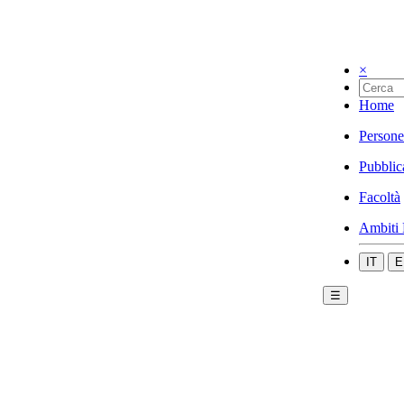
×
Home
Persone
Pubblic
Facoltà
Ambiti 
IT
E
☰