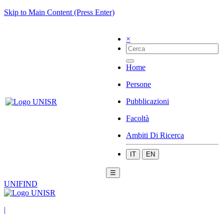
Skip to Main Content (Press Enter)
×
Home
Persone
Pubblicazioni
Facoltà
Ambiti Di Ricerca
IT
EN
☰
UNIFIND
|