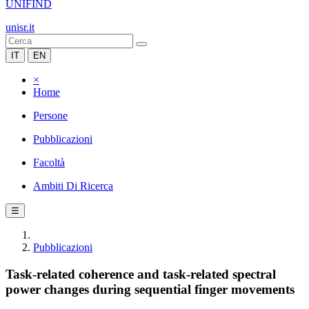
UNIFIND
unisr.it
IT
EN
×
Home
Persone
Pubblicazioni
Facoltà
Ambiti Di Ricerca
☰
Pubblicazioni
Task-related coherence and task-related spectral
power changes during sequential finger movements