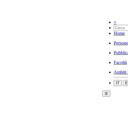
×
Home
Persone
Pubblic
Facoltà
Ambiti 
IT
E
☰