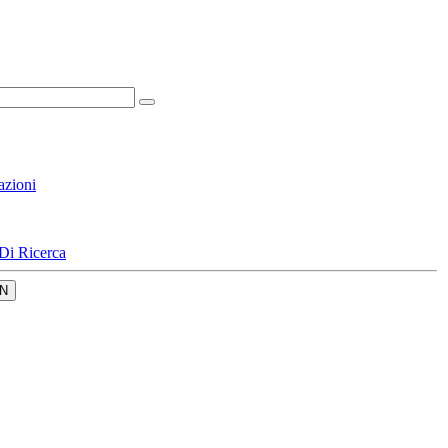
azioni
Di Ricerca
N