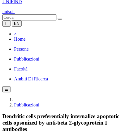
UNIFIND
unisr.it
IT
EN
×
Home
Persone
Pubblicazioni
Facoltà
Ambiti Di Ricerca
☰
Pubblicazioni
Dendritic cells preferentially internalize apoptotic
cells opsonized by anti-beta 2-glycoprotein I
antibodies