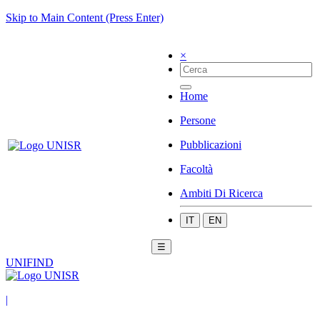
Skip to Main Content (Press Enter)
×
Home
Persone
Pubblicazioni
Facoltà
Ambiti Di Ricerca
IT
EN
☰
UNIFIND
|