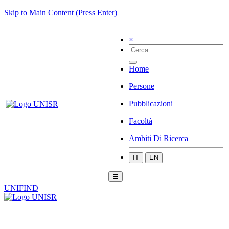
Skip to Main Content (Press Enter)
×
Home
Persone
Pubblicazioni
Facoltà
Ambiti Di Ricerca
IT
EN
☰
UNIFIND
|