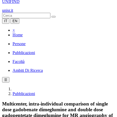
UNIFIND
unisr.it
IT
EN
×
Home
Persone
Pubblicazioni
Facoltà
Ambiti Di Ricerca
☰
Pubblicazioni
Multicenter, intra-individual comparison of single
dose gadobenate dimeglumine and double dose
gadopentetate dimeglumine for MR angiography of