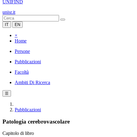
UNIFIND
unisr.it
IT
EN
×
Home
Persone
Pubblicazioni
Facoltà
Ambiti Di Ricerca
☰
Pubblicazioni
Patologia cerebrovascolare
Capitolo di libro