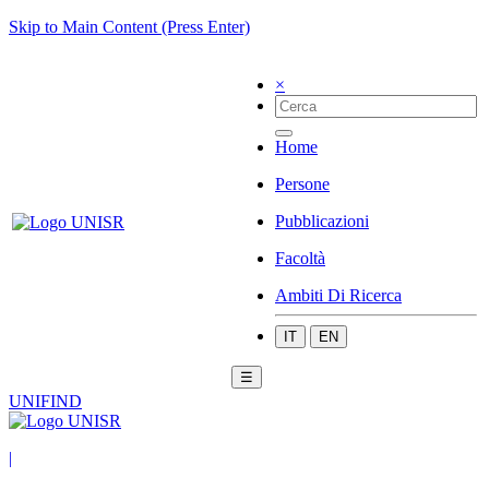
Skip to Main Content (Press Enter)
×
Home
Persone
Pubblicazioni
Facoltà
Ambiti Di Ricerca
IT
EN
☰
UNIFIND
|