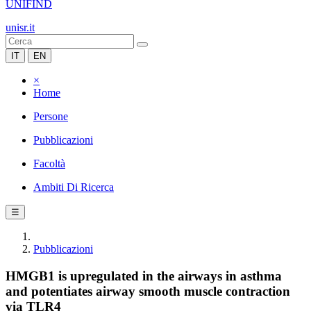
UNIFIND
unisr.it
IT
EN
×
Home
Persone
Pubblicazioni
Facoltà
Ambiti Di Ricerca
☰
Pubblicazioni
HMGB1 is upregulated in the airways in asthma
and potentiates airway smooth muscle contraction
via TLR4