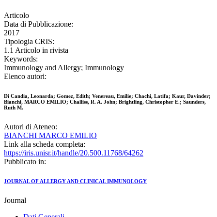
Articolo
Data di Pubblicazione:
2017
Tipologia CRIS:
1.1 Articolo in rivista
Keywords:
Immunology and Allergy; Immunology
Elenco autori:
Di Candia, Leonarda; Gomez, Edith; Venereau, Emilie; Chachi, Latifa; Kaur, Davinder;
Bianchi, MARCO EMILIO; Challiss, R. A. John; Brightling, Christopher E.; Saunders,
Ruth M.
Autori di Ateneo:
BIANCHI MARCO EMILIO
Link alla scheda completa:
https://iris.unisr.it/handle/20.500.11768/64262
Pubblicato in:
JOURNAL OF ALLERGY AND CLINICAL IMMUNOLOGY
Journal
Dati Generali