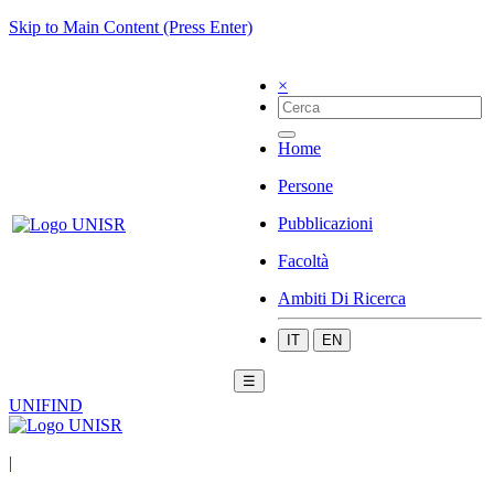
Skip to Main Content (Press Enter)
×
Home
Persone
Pubblicazioni
Facoltà
Ambiti Di Ricerca
IT
EN
☰
UNIFIND
|