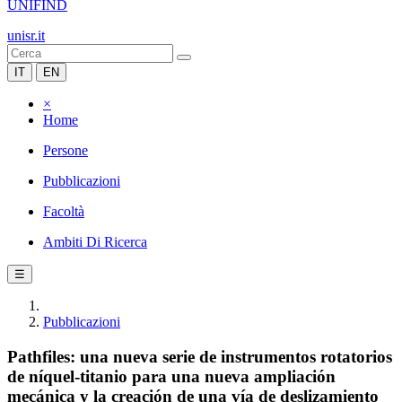
UNIFIND
unisr.it
IT
EN
×
Home
Persone
Pubblicazioni
Facoltà
Ambiti Di Ricerca
☰
Pubblicazioni
Pathfiles: una nueva serie de instrumentos rotatorios
de níquel-titanio para una nueva ampliación
mecánica y la creación de una vía de deslizamiento