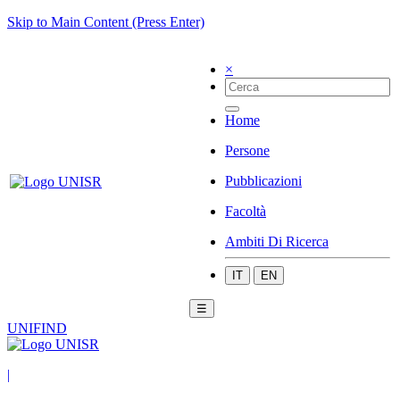
Skip to Main Content (Press Enter)
×
Home
Persone
Pubblicazioni
Facoltà
Ambiti Di Ricerca
IT
EN
☰
UNIFIND
|