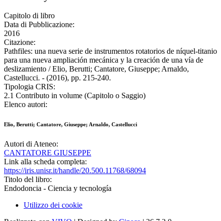
Capitolo di libro
Data di Pubblicazione:
2016
Citazione:
Pathfiles: una nueva serie de instrumentos rotatorios de níquel-titanio
para una nueva ampliación mecánica y la creación de una vía de
deslizamiento / Elio, Berutti; Cantatore, Giuseppe; Arnaldo,
Castellucci. - (2016), pp. 215-240.
Tipologia CRIS:
2.1 Contributo in volume (Capitolo o Saggio)
Elenco autori:
Elio, Berutti; Cantatore, Giuseppe; Arnaldo, Castellucci
Autori di Ateneo:
CANTATORE GIUSEPPE
Link alla scheda completa:
https://iris.unisr.it/handle/20.500.11768/68094
Titolo del libro:
Endodoncia - Ciencia y tecnología
Utilizzo dei cookie