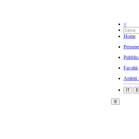
×
Home
Persone
Pubblic
Facoltà
Ambiti 
IT
E
☰