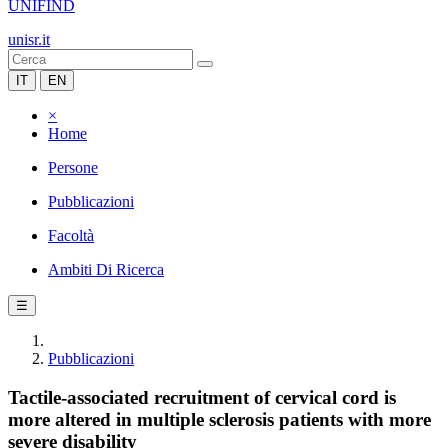
UNIFIND
unisr.it
IT
EN
×
Home
Persone
Pubblicazioni
Facoltà
Ambiti Di Ricerca
☰
Pubblicazioni
Tactile-associated recruitment of cervical cord is
more altered in multiple sclerosis patients with more
severe disability