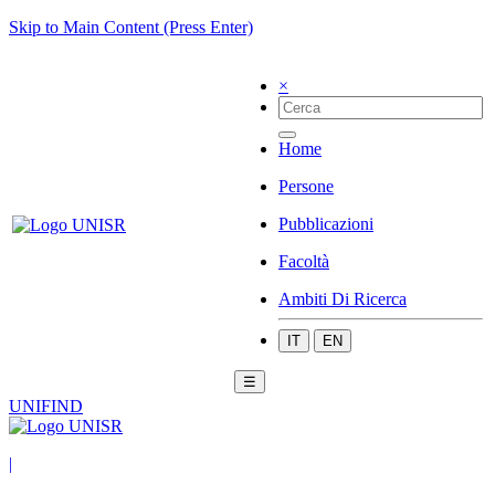
Skip to Main Content (Press Enter)
×
Home
Persone
Pubblicazioni
Facoltà
Ambiti Di Ricerca
IT
EN
☰
UNIFIND
|