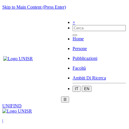
Skip to Main Content (Press Enter)
×
Home
Persone
Pubblicazioni
Facoltà
Ambiti Di Ricerca
IT
EN
☰
UNIFIND
|