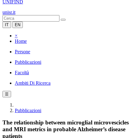
UNIFIND
unisr.it
IT
EN
×
Home
Persone
Pubblicazioni
Facoltà
Ambiti Di Ricerca
☰
Pubblicazioni
The relationship between microglial microvescicles
and MRI metrics in probable Alzheimer’s disease
patients