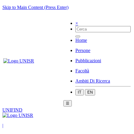
Skip to Main Content (Press Enter)
×
Home
Persone
Pubblicazioni
Facoltà
Ambiti Di Ricerca
IT
EN
☰
UNIFIND
|