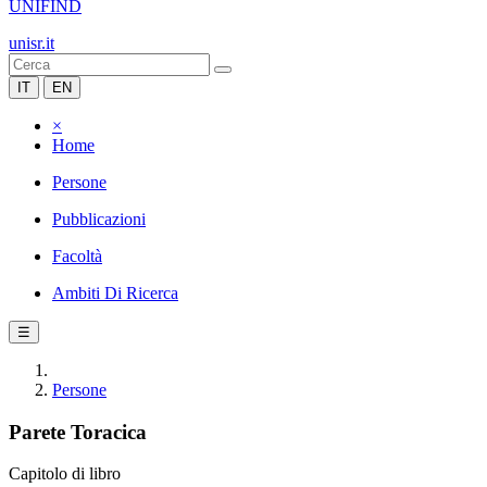
UNIFIND
unisr.it
IT
EN
×
Home
Persone
Pubblicazioni
Facoltà
Ambiti Di Ricerca
☰
Persone
Parete Toracica
Capitolo di libro