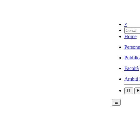
×
Home
Persone
Pubblic
Facoltà
Ambiti 
IT
E
☰