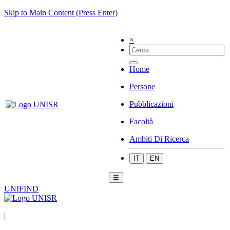
Skip to Main Content (Press Enter)
×
Home
Persone
Pubblicazioni
Facoltà
Ambiti Di Ricerca
IT
EN
☰
UNIFIND
|