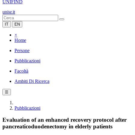
UNIFIND
unisr.it
IT
EN
×
Home
Persone
Pubblicazioni
Facoltà
Ambiti Di Ricerca
☰
Pubblicazioni
Evaluation of an enhanced recovery protocol after
pancreaticoduodenectomy in elderly patients