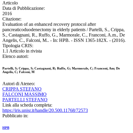
Articolo
Data di Pubblicazione:
2016
Citazione:
Evaluation of an enhanced recovery protocol after
pancreaticoduodenectomy in elderly patients / Partelli, S., Crippa,
S., Castagnani, R., Ruffo, G., Marmorale, C., Franconi, A.m., De
Angelis, C., Falconi, M.. - In: HPB. - ISSN 1365-182X. - (2016).
Tipologia CRIS:
1.1 Articolo in rivista
Elenco autori:
Partelli, S; Crippa, S; Castagnani, R; Ruffo, G; Marmorale, C; Franconi, Am; De
Angelis, C; Falconi, M
Autori di Ateneo:
CRIPPA STEFANO
FALCONI MASSIMO
PARTELLI STEFANO
Link alla scheda completa:
https://iris.unisr.it/handle/20.500.11768/72573
Pubblicato in:
HPB