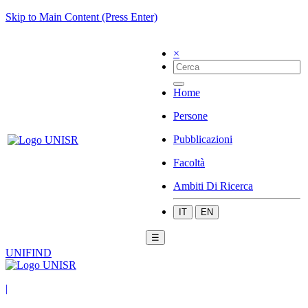
Skip to Main Content (Press Enter)
×
Home
Persone
Pubblicazioni
Facoltà
Ambiti Di Ricerca
IT
EN
☰
UNIFIND
|