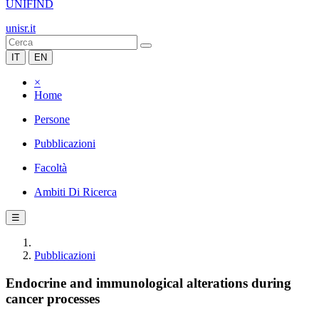
UNIFIND
unisr.it
IT
EN
×
Home
Persone
Pubblicazioni
Facoltà
Ambiti Di Ricerca
☰
Pubblicazioni
Endocrine and immunological alterations during
cancer processes