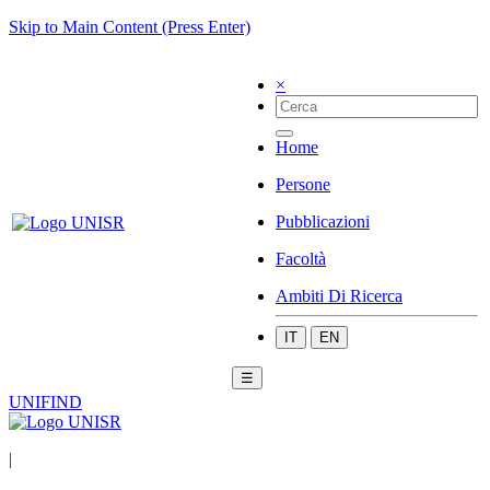
Skip to Main Content (Press Enter)
×
Home
Persone
Pubblicazioni
Facoltà
Ambiti Di Ricerca
IT
EN
☰
UNIFIND
|