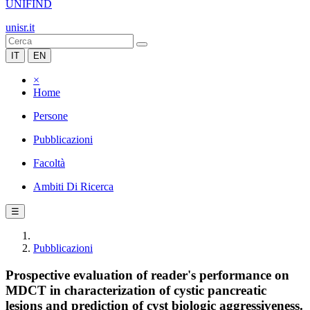
UNIFIND
unisr.it
IT
EN
×
Home
Persone
Pubblicazioni
Facoltà
Ambiti Di Ricerca
☰
Pubblicazioni
Prospective evaluation of reader's performance on
MDCT in characterization of cystic pancreatic
lesions and prediction of cyst biologic aggressiveness.