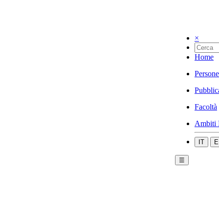
×
Home
Persone
Pubblic
Facoltà
Ambiti 
IT
E
☰