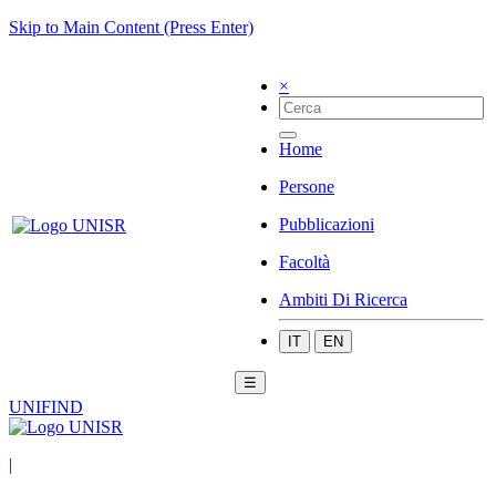
Skip to Main Content (Press Enter)
×
Home
Persone
Pubblicazioni
Facoltà
Ambiti Di Ricerca
IT
EN
☰
UNIFIND
|