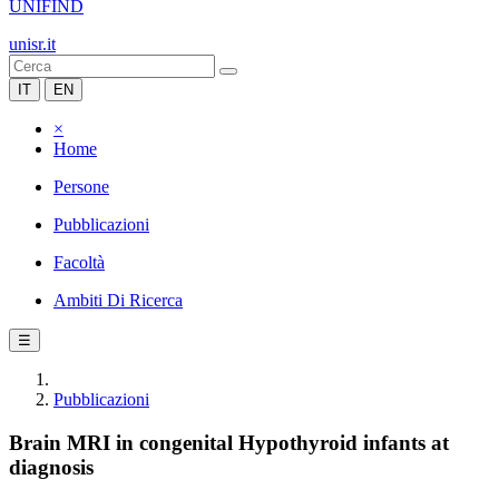
UNIFIND
unisr.it
IT
EN
×
Home
Persone
Pubblicazioni
Facoltà
Ambiti Di Ricerca
☰
Pubblicazioni
Brain MRI in congenital Hypothyroid infants at
diagnosis