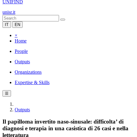
UNIFIND
unisr.it
IT
EN
×
Home
People
Outputs
Organizations
Expertise & Skills
☰
Outputs
Il papilloma invertito naso-sinusale: difficolta’ di
diagnosi e terapia in una casistica di 26 casi e nella
letteratura