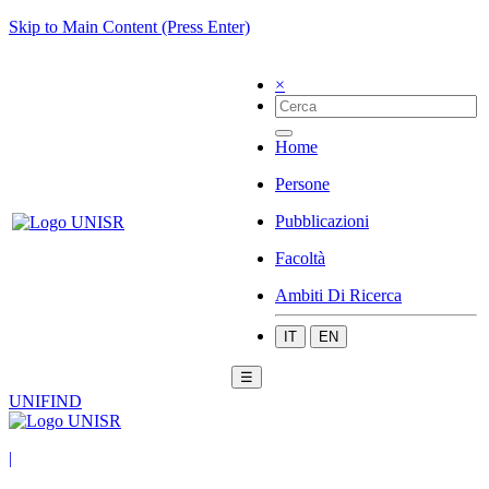
Skip to Main Content (Press Enter)
×
Home
Persone
Pubblicazioni
Facoltà
Ambiti Di Ricerca
IT
EN
☰
UNIFIND
|