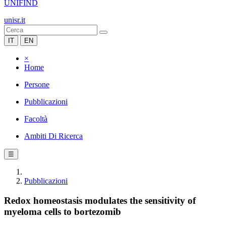
UNIFIND
unisr.it
IT
EN
×
Home
Persone
Pubblicazioni
Facoltà
Ambiti Di Ricerca
☰
Pubblicazioni
Redox homeostasis modulates the sensitivity of
myeloma cells to bortezomib