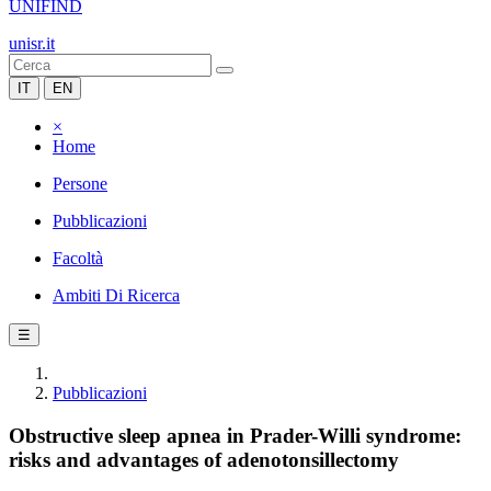
UNIFIND
unisr.it
IT
EN
×
Home
Persone
Pubblicazioni
Facoltà
Ambiti Di Ricerca
☰
Pubblicazioni
Obstructive sleep apnea in Prader-Willi syndrome:
risks and advantages of adenotonsillectomy