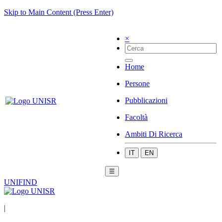
Skip to Main Content (Press Enter)
×
Home
Persone
Pubblicazioni
Facoltà
Ambiti Di Ricerca
IT
EN
☰
UNIFIND
|