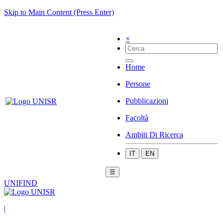
Skip to Main Content (Press Enter)
×
Home
Persone
Pubblicazioni
Facoltà
Ambiti Di Ricerca
IT
EN
☰
UNIFIND
|