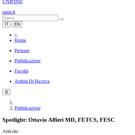
UNIFIND
unisr.it
IT
EN
×
Home
Persone
Pubblicazioni
Facoltà
Ambiti Di Ricerca
☰
Pubblicazioni
Spotlight: Ottavio Alfieri MD, FETCS, FESC
Articolo