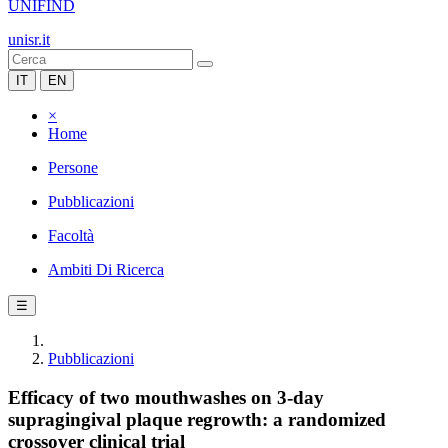
UNIFIND
unisr.it
IT
EN
×
Home
Persone
Pubblicazioni
Facoltà
Ambiti Di Ricerca
☰
Pubblicazioni
Efficacy of two mouthwashes on 3-day
supragingival plaque regrowth: a randomized
crossover clinical trial