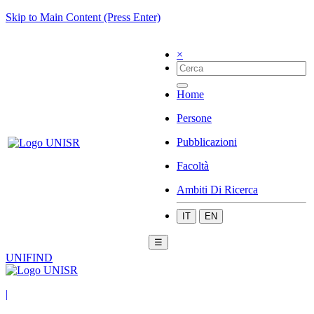
Skip to Main Content (Press Enter)
×
Home
Persone
Pubblicazioni
Facoltà
Ambiti Di Ricerca
IT
EN
☰
UNIFIND
|