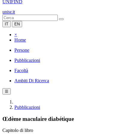
UNIFIND
unisr.it
IT
EN
×
Home
Persone
Pubblicazioni
Facoltà
Ambiti Di Ricerca
☰
Pubblicazioni
Œdème maculaire diabétique
Capitolo di libro