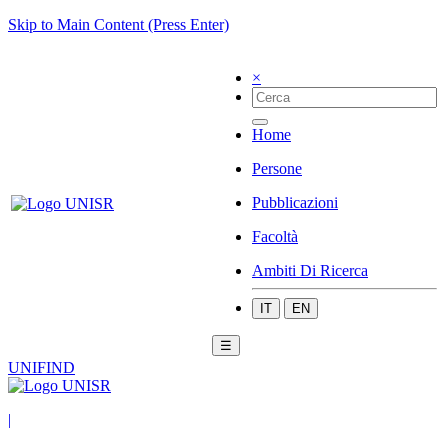
Skip to Main Content (Press Enter)
×
Home
Persone
Pubblicazioni
Facoltà
Ambiti Di Ricerca
IT
EN
☰
UNIFIND
|