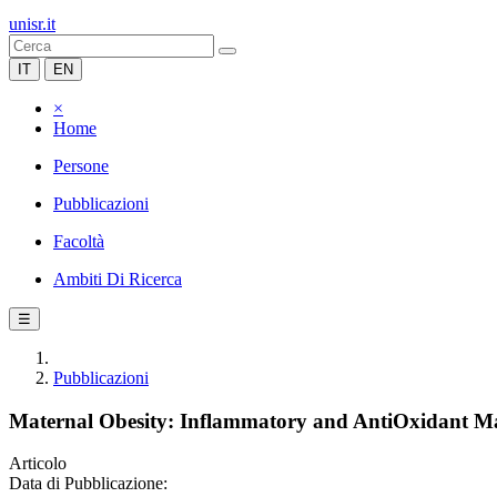
unisr.it
IT
EN
×
Home
Persone
Pubblicazioni
Facoltà
Ambiti Di Ricerca
☰
Pubblicazioni
Maternal Obesity: Inflammatory and AntiOxidant Ma
Articolo
Data di Pubblicazione: