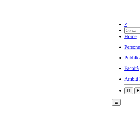
×
Home
Persone
Pubblic
Facoltà
Ambiti 
IT
E
☰