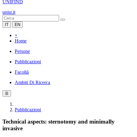
UNIFIND
unisr.it
IT
EN
×
Home
Persone
Pubblicazioni
Facoltà
Ambiti Di Ricerca
☰
Pubblicazioni
Technical aspects: sternotomy and minimally
invasive