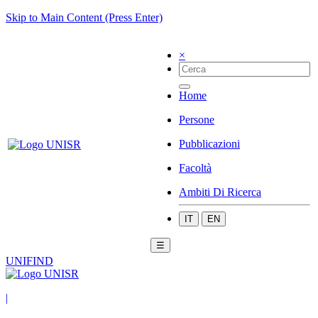
Skip to Main Content (Press Enter)
×
Home
Persone
Pubblicazioni
Facoltà
Ambiti Di Ricerca
IT
EN
☰
UNIFIND
|