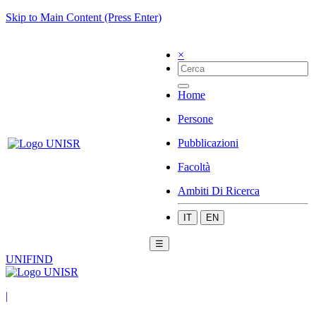
Skip to Main Content (Press Enter)
×
Home
Persone
Pubblicazioni
Facoltà
Ambiti Di Ricerca
IT
EN
☰
UNIFIND
|