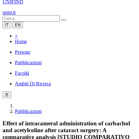
UNIFIND
unisr.it
IT
EN
×
Home
Persone
Pubblicazioni
Facoltà
Ambiti Di Ricerca
☰
Pubblicazioni
Effect of intracameral administration of carbachol
and acetylcoline after cataract surgery: A
comparative analysis [STUDIO COMPARATIVO