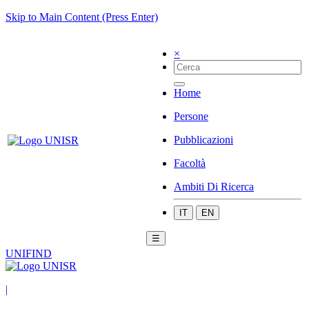
Skip to Main Content (Press Enter)
×
Home
Persone
Pubblicazioni
Facoltà
Ambiti Di Ricerca
IT
EN
☰
UNIFIND
|