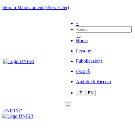
Skip to Main Content (Press Enter)
×
Home
Persone
Pubblicazioni
Facoltà
Ambiti Di Ricerca
IT
EN
☰
UNIFIND
|