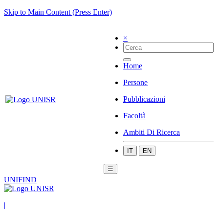
Skip to Main Content (Press Enter)
×
Home
Persone
Pubblicazioni
Facoltà
Ambiti Di Ricerca
IT
EN
☰
UNIFIND
|