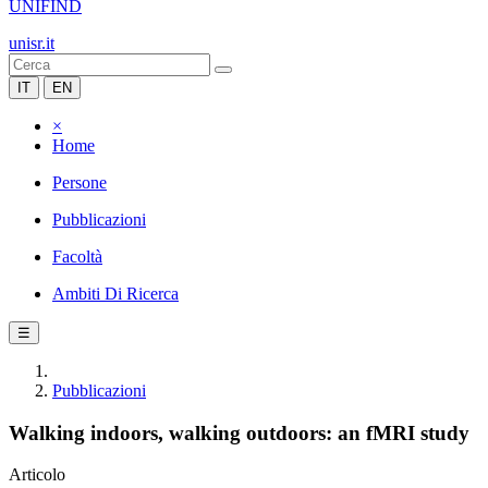
UNIFIND
unisr.it
IT
EN
×
Home
Persone
Pubblicazioni
Facoltà
Ambiti Di Ricerca
☰
Pubblicazioni
Walking indoors, walking outdoors: an fMRI study
Articolo