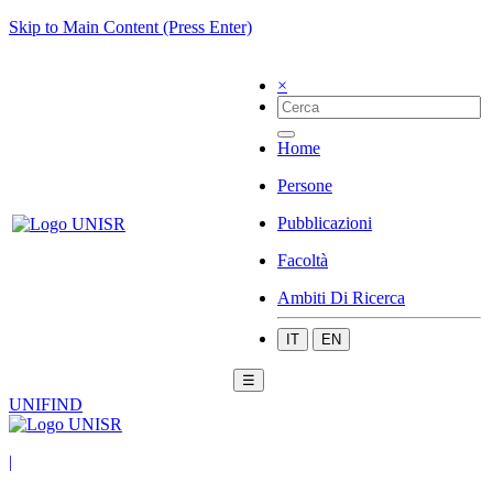
Skip to Main Content (Press Enter)
×
Home
Persone
Pubblicazioni
Facoltà
Ambiti Di Ricerca
IT
EN
☰
UNIFIND
|