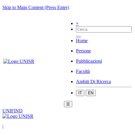
Skip to Main Content (Press Enter)
×
Home
Persone
Pubblicazioni
Facoltà
Ambiti Di Ricerca
IT
EN
☰
UNIFIND
|