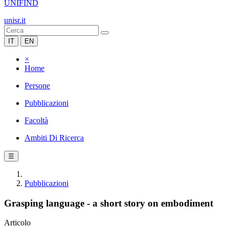
UNIFIND
unisr.it
IT
EN
×
Home
Persone
Pubblicazioni
Facoltà
Ambiti Di Ricerca
☰
Pubblicazioni
Grasping language - a short story on embodiment
Articolo