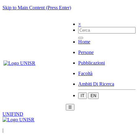
Skip to Main Content (Press Enter)
×
Home
Persone
Pubblicazioni
Facoltà
Ambiti Di Ricerca
IT
EN
☰
UNIFIND
|