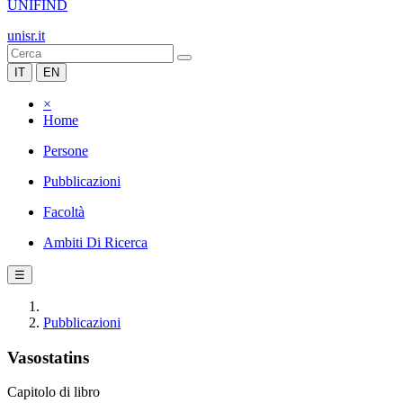
UNIFIND
unisr.it
IT
EN
×
Home
Persone
Pubblicazioni
Facoltà
Ambiti Di Ricerca
☰
Pubblicazioni
Vasostatins
Capitolo di libro