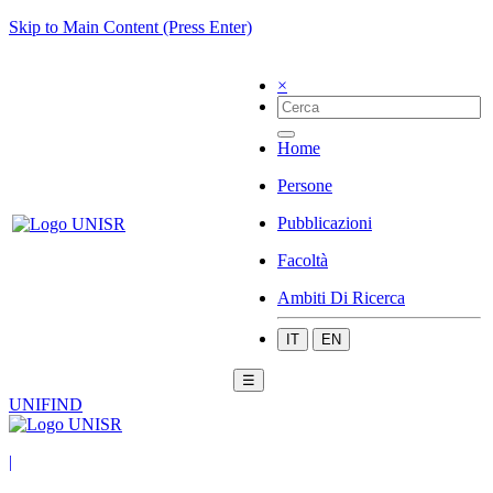
Skip to Main Content (Press Enter)
×
Home
Persone
Pubblicazioni
Facoltà
Ambiti Di Ricerca
IT
EN
☰
UNIFIND
|