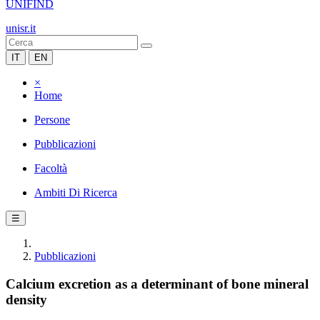
UNIFIND
unisr.it
IT
EN
×
Home
Persone
Pubblicazioni
Facoltà
Ambiti Di Ricerca
☰
Pubblicazioni
Calcium excretion as a determinant of bone mineral
density