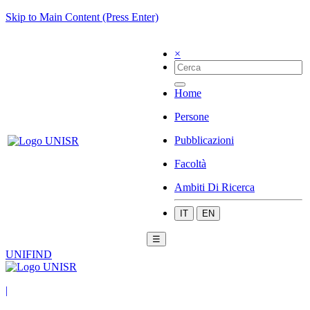
Skip to Main Content (Press Enter)
×
Home
Persone
Pubblicazioni
Facoltà
Ambiti Di Ricerca
IT
EN
☰
UNIFIND
|