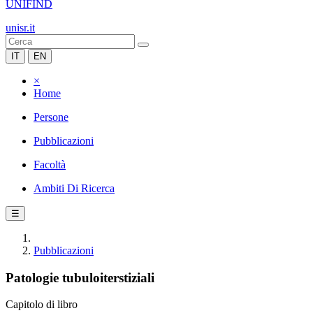
UNIFIND
unisr.it
IT
EN
×
Home
Persone
Pubblicazioni
Facoltà
Ambiti Di Ricerca
☰
Pubblicazioni
Patologie tubuloiterstiziali
Capitolo di libro