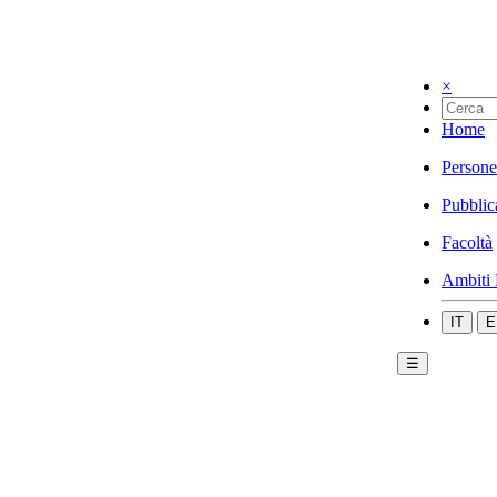
×
Home
Persone
Pubblic
Facoltà
Ambiti 
IT
E
☰