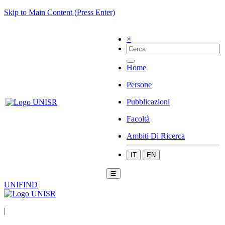
Skip to Main Content (Press Enter)
×
Home
Persone
Pubblicazioni
Facoltà
Ambiti Di Ricerca
IT
EN
☰
UNIFIND
|