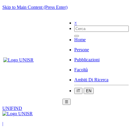
Skip to Main Content (Press Enter)
×
Home
Persone
Pubblicazioni
Facoltà
Ambiti Di Ricerca
IT
EN
☰
UNIFIND
|