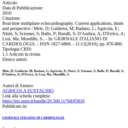
Articolo
Data di Pubblicazione:
2010
Citazione:
Real-time multiplane echocardiography. Current applications, limits
and perspective / Mele, D; Galderisi, M; Badano, L; Agricola, E;
Nistri, S; Sciomer, S; Ballo, P; Buralli, S; D'Andrea, A; D'Errico, A;
Losi, Ma; Mondillo, S.. - In: GIORNALE ITALIANO DI
CARDIOLOGIA. - ISSN 1827-6806. - 11:12(2010), pp. 870-880.
Tipologia CRIS:
1.1 Articolo in rivista
Elenco autori:
Mele, D; Galderisi, M; Badano, L; Agricola, E; Nistri, S; Sciomer, S; Ballo, P; Buralli, S;
D'Andrea, A; D'Errico, A; Losi, Ma; Mondillo, S.
Autori di Ateneo:
AGRICOLA EUSTACHIO
Link alla scheda completa:
https://iris.unisr.it/handle/20.500.11768/85810
Pubblicato in:
GIORNALE ITALIANO DI CARDIOLOGIA