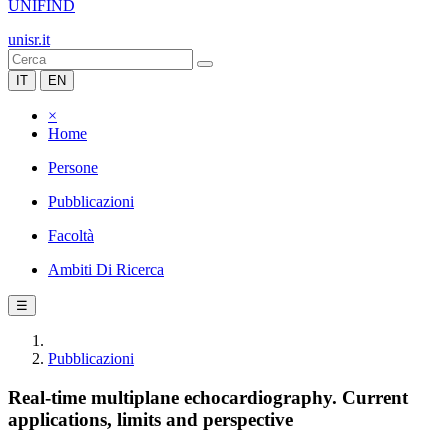
UNIFIND
unisr.it
IT
EN
×
Home
Persone
Pubblicazioni
Facoltà
Ambiti Di Ricerca
☰
Pubblicazioni
Real-time multiplane echocardiography. Current
applications, limits and perspective